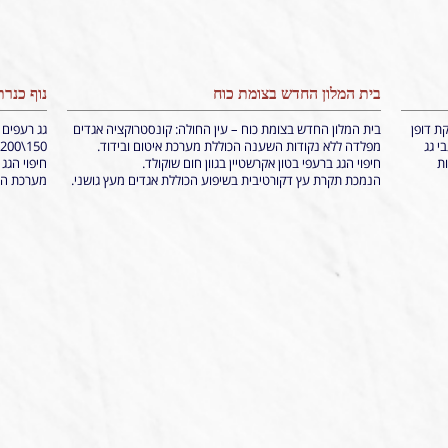
בית המלון החדש בצומת כוח
נוף כנרת
ת דופן
בית המלון החדש בצומת כוח – עין החולה: קונסטרוקציה אגדים
גג רעפים 
 גבי גג
מפלדה ללא נקודות השענה הכוללת מערכת איטום ובידוד.
150\200 ובליטת ארגז כפרי.
ות
חיפוי הגג ברעפי בטון אקרשטיין בגוון חום שוקולד.
חיפוי הגג
הנמכת תקרת עץ דקורטיבית בשיפוע הכוללת אגדים מעץ גושני.
מערכת הגג