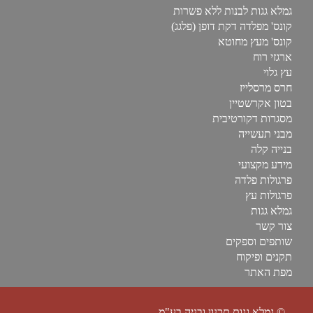
גמלא גגות לבנות ללא פשרות
קונס' מפלדה דקת דופן (פלגג)
קונס' מעץ מחוטא
ארגזי רוח
עץ גלוי
חרס מרסלייז
בטון אקרשטיין
מסגרות דקורטיבית
מבני תעשייה
בנייה קלה
מידע מקצועי
פרגולות פלדה
פרגולות עץ
גמלא גגות
צור קשר
שותפים וספקים
תקנים ופיקוח
מפת האתר
© גמלא גגות תכנון ובניה בע"מ