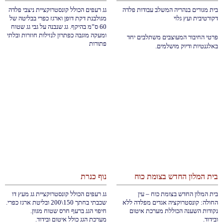
בית מגורים בנהריה המשלב עבודות פלדה
גג רעפים הכולל קונסטרוקציית ניצבי פלדה
דקורטיבית ועץ גלוי
מגולבנת דקת דופן וארגז כפרי בבליטה של
60 ס”מ בהיקף. גג שנבנה על גבי גג שטוח
ומעקה מוגבה כפתרון לנזילות חוזרות ובלתי
פרטי החיבור המעוצבים משתלבים יחד
פתורות
באלגנטיות ודיוק מושלמים.
בית המלון החדש בצומת כוח
נוף כנרת
בית המלון החדש בצומת כוח – עין
גג רעפים הכולל קונסטרוקציית גג מעץ דו
החולה: קונסטרוקציה אגדים מפלדה ללא
שכבתי בחתך 150\200 ובליטת ארגז כפרי.
נקודות השענה הכוללת מערכת איטום
חיפוי הגג ברעף חרס שטוח מגוון.
ובידוד.
מערכת הגג כולל איטום ובידוד.