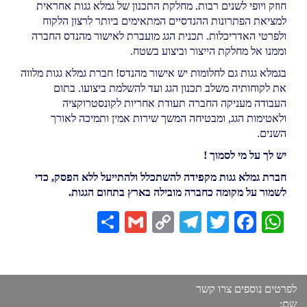
חוזק ויופי לשנים רבות. מחלקת התכנון של גמלא גגות אחראית
למציאת הפתרונות ההנדסיים המתאימים ביותר לרצון הלקוח
ולפרטי האדריכלות. תכנית הגג מועברת לאישור מהנדס החברה
וממנו אל מחלקת הייצור וביצוע בשטח.
בגמלא גגות גם לחלומות יש אישור מהנדס! חברת גמלא גגות מלווה
את לקוחותיה משלב תכנון הגג ועד להשלמת ביצועו. בתום
העבודה מעניקה החברה תעודת אחריות לקונסטרוקציה
ולאטימות הגג, ומבטיחה המשך שירות אמין ותמיכה לאורך
השנים.
יש לך על מי לסמוך !
חברת גמלא גגות מקפידה להשתכלל ולהתייעל ללא הפסק, כדי
לשמור על מקומה כחברה מובילה בארץ בתחום הגגות.
Share
Gmail
Telegram
Copy
Twitter
Facebook
WhatsApp
Link
לפרטים נוספים צרו קשר
שם: