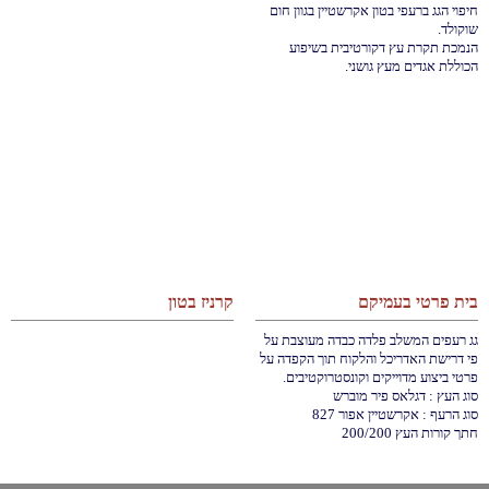
חיפוי הגג ברעפי בטון אקרשטיין בגוון חום
שוקולד.
הנמכת תקרת עץ דקורטיבית בשיפוע
הכוללת אגדים מעץ גושני.
בית פרטי בעמיקם
קרניז בטון
גג רעפים המשלב פלדה כבדה מעוצבת על
פי דרישת האדריכל והלקוח תוך הקפדה על
פרטי ביצוע מדוייקים וקונסטרוקטיבים.
סוג העץ : דגלאס פיר מוברש
סוג הרעף : אקרשטיין אפור 827
חתך קורות העץ 200/200