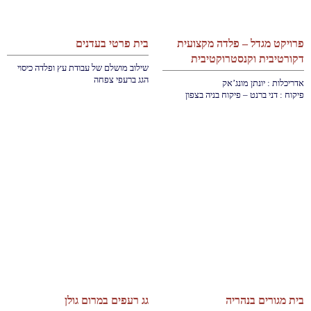
פרויקט מגדל – פלדה מקצועית
בית פרטי בעדנים
דקורטיבית וקנסטרוקטיבית
שילוב מושלם של עבודת עץ ופלדה כיסוי
הגג ברעפי צפחה
אדריכלות : יונתן מונג’אק
פיקוח : דני ברנט – פיקוח בניה בצפון
בית מגורים בנהריה
גג רעפים במרום גולן